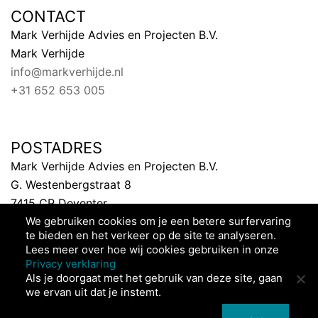
CONTACT
Mark Verhijde Advies en Projecten B.V.
Mark Verhijde
info@markverhijde.nl
+31 652 653 005
POSTADRES
Mark Verhijde Advies en Projecten B.V.
G. Westenbergstraat 8
7415 CP Deventer
We gebruiken cookies om je een betere surfervaring
Nederland
te bieden en het verkeer op de site te analyseren.
Lees meer over hoe wij cookies gebruiken in onze
Privacy verklaring
Als je doorgaat met het gebruik van deze site, gaan
we ervan uit dat je instemt.
© 2026 Mark Verhijde Advies en Projecten. Trots