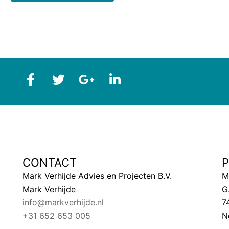
CONTACT
Mark Verhijde Advies en Projecten B.V.
M
Mark Verhijde
G
info@markverhijde.nl
7
+31 652 653 005
N