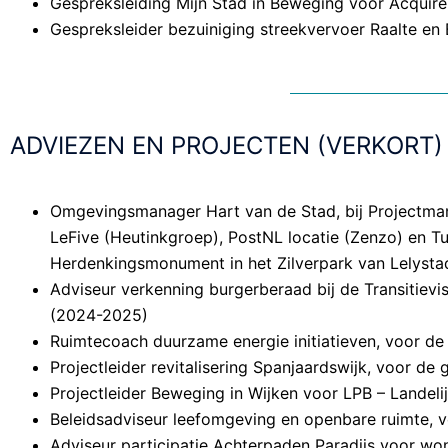
Gespreksleiding Mijn Stad in Beweging voor Acquire
Gespreksleider bezuiniging streekvervoer Raalte en 
ADVIEZEN EN PROJECTEN (VERKORT)
Omgevingsmanager Hart van de Stad, bij Projectma
LeFive (Heutinkgroep), PostNL locatie (Zenzo) en Tu
Herdenkingsmonument in het Zilverpark van Lelysta
Adviseur verkenning burgerberaad bij de Transitie
(2024-2025)
Ruimtecoach duurzame energie initiatieven, voor d
Projectleider revitalisering Spanjaardswijk, voor 
Projectleider Beweging in Wijken voor LPB – Landel
Beleidsadviseur leefomgeving en openbare ruimte, 
Adviseur participatie Achterpaden Paradijs voor w