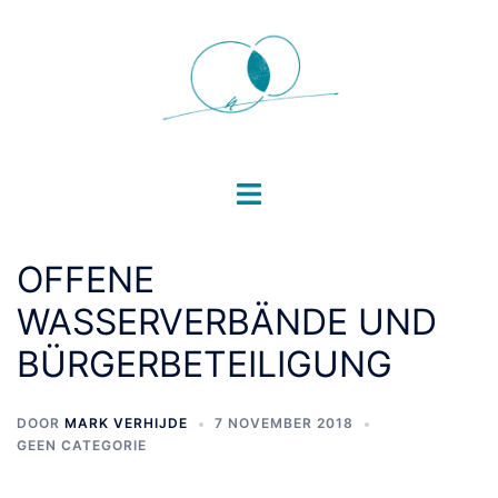
Ga
naar
de
inhoud
Toggle
menu
OFFENE
WASSERVERBÄNDE UND
BÜRGERBETEILIGUNG
DOOR
MARK VERHIJDE
7 NOVEMBER 2018
GEEN CATEGORIE