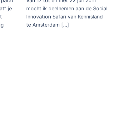
 patat
Van 17 tot en met 22 juli 2011
at” je
mocht ik deelnemen aan de Social
t
Innovation Safari van Kennisland
ug
te Amsterdam […]