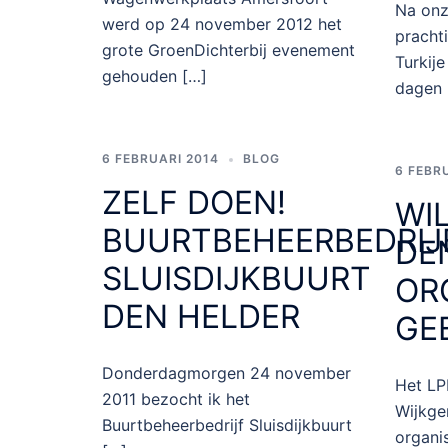
Na onz
werd op 24 november 2012 het
pracht
grote GroenDichterbij evenement
Turkije
gehouden […]
dagen 
6 FEBRUARI 2014
BLOG
6 FEBR
ZELF DOEN!
WI
BUURTBEHEERBEDRIJ
DE
SLUISDIJKBUURT
OR
DEN HELDER
GE
Donderdagmorgen 24 november
Het LP
2011 bezocht ik het
Wijkge
Buurtbeheerbedrijf Sluisdijkbuurt
organi