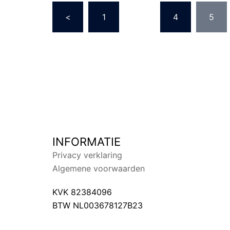
BERICHTEN
<
1
…
4
5
PAGINERING
INFORMATIE
Privacy verklaring
Algemene voorwaarden
KVK 82384096
BTW NL003678127B23