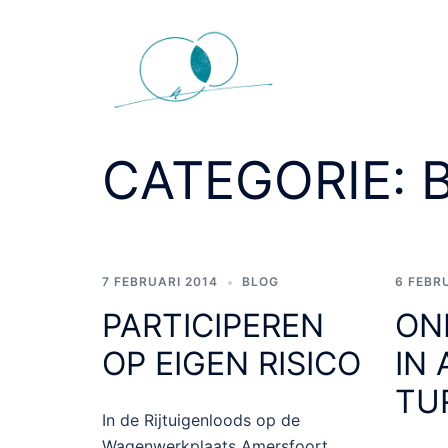
Ga
naar
de
inhoud
CATEGORIE:
7 FEBRUARI 2014
BLOG
6 FEBR
PARTICIPEREN
ON
OP EIGEN RISICO
IN 
TU
In de Rijtuigenloods op de
Wagenwerkplaats Amersfoort