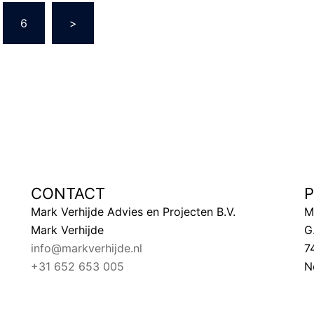
6
>
CONTACT
Mark Verhijde Advies en Projecten B.V.
M
Mark Verhijde
G
info@markverhijde.nl
7
+31 652 653 005
N