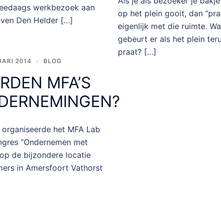
Als je als bezoeker je bakje
eedaags werkbezoek aan
op het plein gooit, dan “pra
aven Den Helder […]
eigenlijk met die ruimte. Wa
gebeurt er als het plein ter
praat? […]
UARI 2014
BLOG
RDEN MFA’S
DERNEMINGEN?
1 organiseerde het MFA Lab
ngres “Ondernemen met
 op de bijzondere locatie
ers in Amersfoort Vathorst