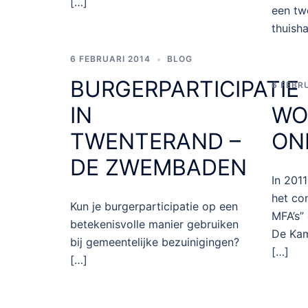
[…]
een tw
thuish
6 FEBRUARI 2014
BLOG
BURGERPARTICIPATIE
6 FEBR
IN
WO
TWENTERAND –
ON
DE ZWEMBADEN
In 201
het co
Kun je burgerparticipatie op een
MFA’s”
betekenisvolle manier gebruiken
De Kam
bij gemeentelijke bezuinigingen?
[…]
[…]