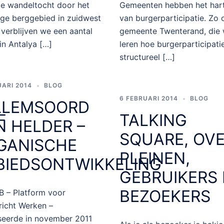
e wandeltocht door het
Gemeenten hebben het hart
ige berggebied in zuidwest
van burgerparticipatie. Zo
 verblijven we een aantal
gemeente Twenterand, die 
in Antalya […]
leren hoe burgerparticipati
structureel […]
UARI 2014
BLOG
6 FEBRUARI 2014
BLOG
LLEMSOORD
F
TALKING
N HELDER –
SQUARE, OV
GANISCHE
PLEINEN,
BIEDSONTWIKKELING
GEBRUIKERS
BEZOEKERS
B – Platform voor
richt Werken –
seerde in november 2011