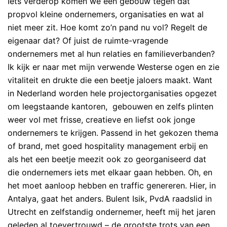
Iets verderop komen we een gebouw tegen dat
propvol kleine ondernemers, organisaties en wat al
niet meer zit. Hoe komt zo’n pand nu vol? Regelt de
eigenaar dat? Of juist de ruimte-vragende
ondernemers met al hun relaties en familieverbanden?
Ik kijk er naar met mijn verwende Westerse ogen en zie
vitaliteit en drukte die een beetje jaloers maakt. Want
in Nederland worden hele projectorganisaties opgezet
om leegstaande kantoren, gebouwen en zelfs plinten
weer vol met frisse, creatieve en liefst ook jonge
ondernemers te krijgen. Passend in het gekozen thema
of brand, met goed hospitality management erbij en
als het een beetje meezit ook zo georganiseerd dat
die ondernemers iets met elkaar gaan hebben. Oh, en
het moet aanloop hebben en traffic genereren. Hier, in
Antalya, gaat het anders. Bulent Isik, PvdA raadslid in
Utrecht en zelfstandig ondernemer, heeft mij het jaren
geleden al toevertrouwd – de grootste trots van een