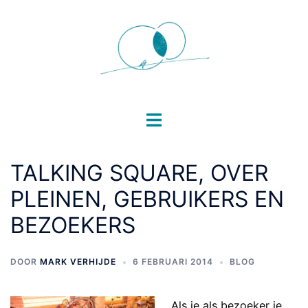
Ga
naar
de
inhoud
Toggle
menu
TALKING SQUARE, OVER
PLEINEN, GEBRUIKERS EN
BEZOEKERS
DOOR
MARK VERHIJDE
6 FEBRUARI 2014
BLOG
Als je als bezoeker je