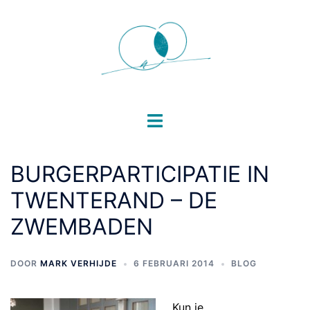
Ga
naar
de
inhoud
Toggle
menu
BURGERPARTICIPATIE IN
TWENTERAND – DE
ZWEMBADEN
DOOR
MARK VERHIJDE
6 FEBRUARI 2014
BLOG
Kun je