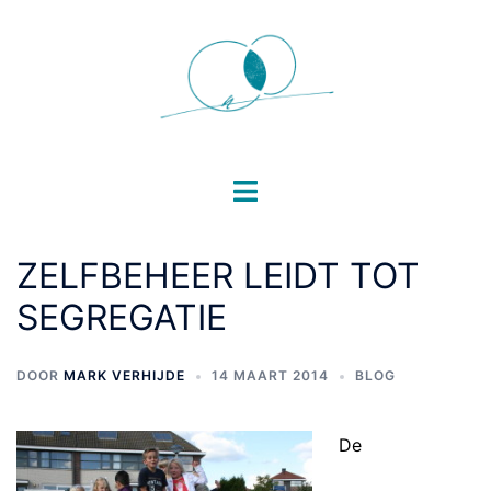
Ga
naar
de
inhoud
Toggle
menu
ZELFBEHEER LEIDT TOT
SEGREGATIE
DOOR
MARK VERHIJDE
14 MAART 2014
BLOG
De