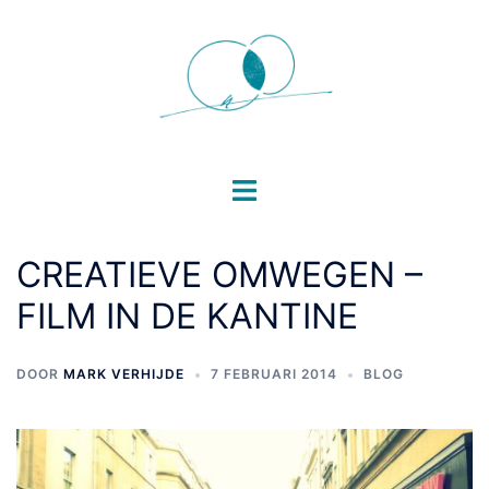
Ga
naar
de
inhoud
Toggle
menu
CREATIEVE OMWEGEN –
FILM IN DE KANTINE
DOOR
MARK VERHIJDE
7 FEBRUARI 2014
BLOG